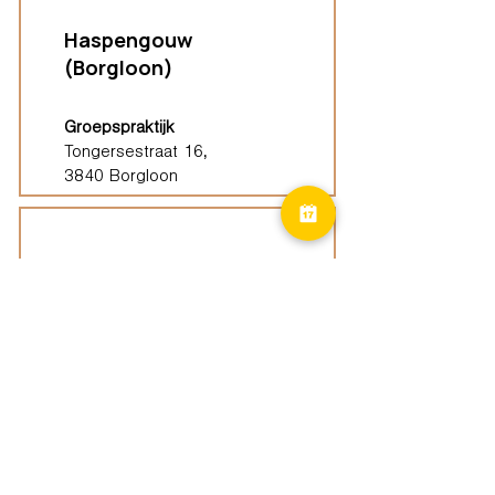
Haspengouw
(Borgloon)
Groepspraktijk
Tongersestraat 16,
3840 Borgloon
Diest
Groepspraktijk
Langenberg 46,
3294 Diest
Geel