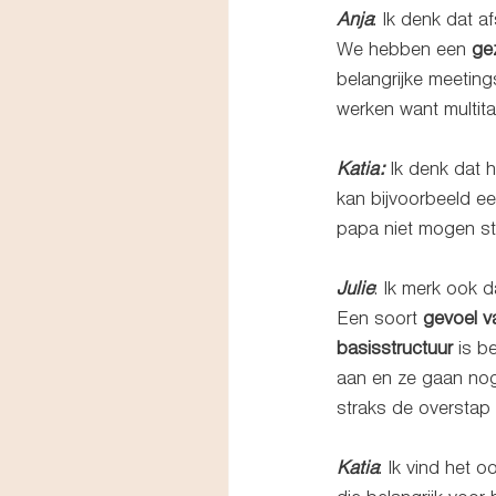
Anja
: Ik denk dat a
We hebben een 
ge
belangrijke meeting
werken want multita
Katia:
 Ik denk dat h
kan bijvoorbeeld ee
papa niet mogen sto
Julie
: Ik merk ook d
Een soort 
gevoel v
basisstructuur
 is b
aan en ze gaan nog 
straks de overstap 
Katia
: Ik vind het o