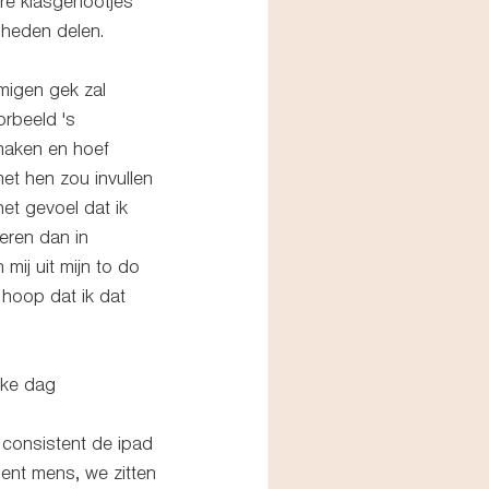
re klasgenootjes 
dheden delen. 
mmigen gek zal 
orbeeld 's 
maken en hoef 
et hen zou invullen 
et gevoel dat ik 
eren dan in 
ij uit mijn to do 
k hoop dat ik dat 
lke dag 
t consistent de ipad 
ent mens, we zitten 