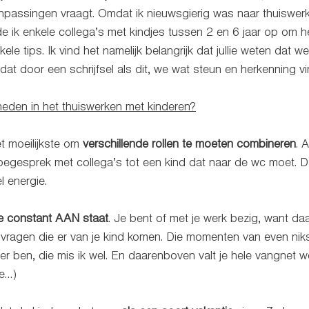
npassingen vraagt. Omdat ik nieuwsgierig was naar thuiswerk
lde ik enkele collega’s met kindjes tussen 2 en 6 jaar op om h
ele tips. Ik vind het namelijk belangrijk dat jullie weten dat we
at door een schrijfsel als dit, we wat steun en herkenning vin
kheden in het thuiswerken met kinderen?
et moeilijkste om 
verschillende rollen te moeten combineren
. 
pegesprek met collega’s tot een kind dat naar de wc moet. D
l energie. 
je constant AAN staat
. Je bent of met je werk bezig, want d
 vragen die er van je kind komen. Die momenten van even niks
 ben, die mis ik wel. En daarenboven valt je hele vangnet w
e…)