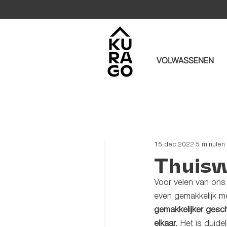
VOLWASSENEN
15 dec 2022
5 minuten
Thuisw
Voor velen van ons s
even gemakkelijk me
gemakkelijker gesc
elkaar
. Het is duide