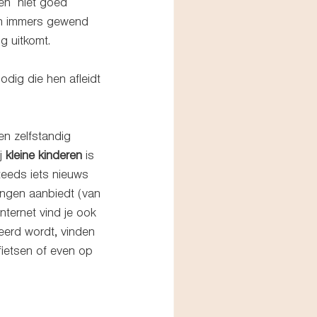
en  niet goed 
jn immers gewend 
g uitkomt. 
nodig die hen afleidt 
en zelfstandig 
j 
kleine kinderen
 is 
steeds iets nieuws 
ingen aanbiedt (van 
nternet vind je ook 
eerd wordt, vinden 
fietsen of even op 