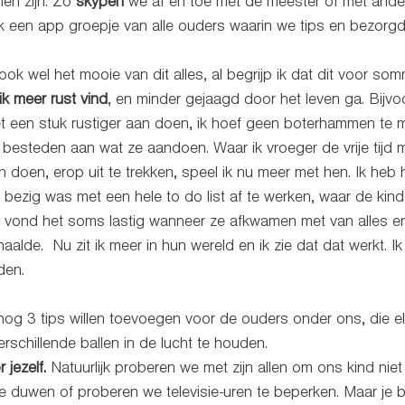
hen zijn. Zo 
skypen 
we af en toe met de meester of met ande
ok een app groepje van alle ouders waarin we tips en bezorg
 ook wel het mooie van dit alles, al begrijp ik dat dit voor so
ik meer rust vind
, en minder gejaagd door het leven ga. Bijvo
et een stuk rustiger aan doen, ik hoef geen boterhammen te 
besteden aan wat ze aandoen. Waar ik vroeger de vrije tijd m
 doen, erop uit te trekken, speel ik nu meer met hen. Ik heb h
al bezig was met een hele to do list af te werken, waar de kind
vond het soms lastig wanneer ze afkwamen met van alles en m
d haalde.  Nu zit ik meer in hun wereld en ik zie dat dat werkt. I
den.  
f nog 3 tips willen toevoegen voor de ouders onder ons, die e
rschillende ballen in de lucht te houden. 
 jezelf.
 Natuurlijk proberen we met zijn allen om ons kind nie
e duwen of proberen we televisie-uren te beperken. Maar je b