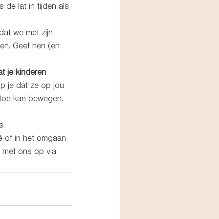
 de lat in tijden als 
dat we met zijn 
jven. Geef hen (en 
at je kinderen 
 je dat ze op jou 
 toe kan bewegen.  
s. 
é of in het omgaan 
 met ons op via 