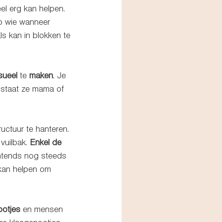
eel erg kan helpen. 
op wie wanneer 
s kan in blokken te 
sueel
 te 
maken
. Je 
 staat ze mama of 
uctuur te hanteren. 
vuilbak. 
Enkel de 
chtends nog steeds 
 kan helpen om 
ootjes
 en mensen 