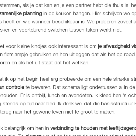
fstemmen, als je dat kan en je een partner hebt die thuis is, h
zamenlijke planning
 in de keuken hangen. Hier schrijven we 
s heeft en wie wanneer beschikbaar is. We proberen zoveel al
sken en voortdurend switchen tussen taken werkt niet.  
et voor kleine kindjes ook interessant is om 
je afwezigheid vi
n fietslampje gebruiken en hen uitleggen dat als het op rood
ren en als het uit staat dat het wel kan.  
at ik op het begin heel erg probeerde om een hele strakke str
an controle
 te bewaren. Dat schema ligt ondertussen al in de 
ehouden. Er is ontbijt, lunch en avondeten. Ik kleed hen ‘s o
steeds op tijd naar bed. Ik denk wel dat die basisstructuur
terug naar het gewone leven niet te groot te maken. 
ok belangrijk om hen in 
verbinding te houden met leeftijdsgen