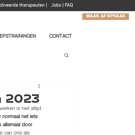
otiveerde therapeuten |
Jobs
|
FAQ
MAAK AFSPRAAK
EPSTRAININGEN
CONTACT
n 2023
erken is niet altijd 
 normaal net iets 
 allemaal door 
ok van ons als 