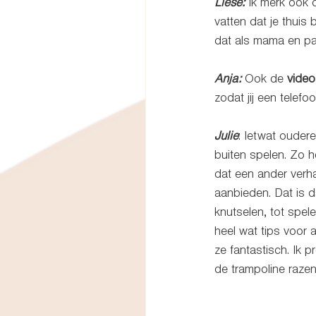
Liese:
 Ik merk ook 
vatten dat je thui
dat als mama en pap
Anja:
 Ook de 
video
zodat jij een telefo
Julie
: Ietwat ouder
buiten spelen. Zo h
dat een ander verha
aanbieden. Dat is 
knutselen, tot spel
heel wat tips voor 
ze fantastisch. Ik 
de trampoline razen