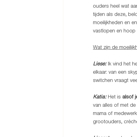
ouders heel wat aa
tijden als deze, be
moeilijkheden en enk
vastlopen en hoop d
Wat zijn de moeilij
Liese:
 Ik vind het h
elkaar: van een sky
switchen vraagt vee
Katia:
 Het is 
alsof 
van alles of met de
mama of medewerker
grootouders, crèch