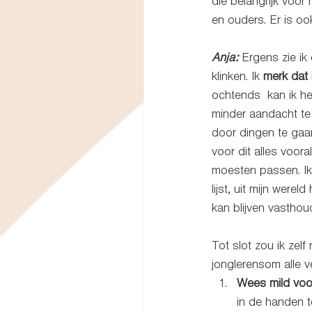
die belangrijk voor 
en ouders. Er is o
Anja:
 Ergens zie ik
klinken. Ik 
merk dat 
ochtends  kan ik h
minder aandacht te 
door dingen te gaan
voor dit alles voor
moesten passen. Ik 
lijst, uit mijn werel
kan blijven vasthou
Tot slot zou ik zel
jonglerensom alle ve
Wees mild voor
in de handen t