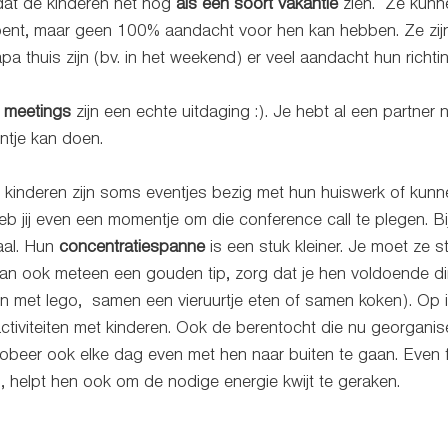
dat de kinderen het nog 
als een soort vakantie
 zien.  Ze kunn
s bent, maar geen 100% aandacht voor hen kan hebben. Ze zi
a thuis zijn (bv. in het weekend) er veel aandacht hun richtin
 meetings
 zijn een echte uitdaging :). Je hebt al een partner 
ontje kan doen.
e kinderen zijn soms eventjes bezig met hun huiswerk of kunn
eb jij even een momentje om die conference call te plegen. Bi
al. Hun 
concentratiespanne
 is een stuk kleiner. Je moet ze 
dan ook meteen een gouden tip, zorg dat je hen voldoende d
en met lego,  samen een vieruurtje eten of samen koken). Op i
activiteiten met kinderen. Ook de berentocht die nu georganis
probeer ook elke dag even met hen naar buiten te gaan. Even 
, helpt hen ook om de nodige energie kwijt te geraken. 