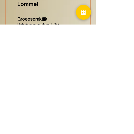
Lommel
Groepspraktijk
Pakdragersstraat 20
3920 Lommel
Haspengouw
(Borgloon)
Groepspraktijk
Tongersestraat 16,
3840 Borgloon
Diest
Groepspraktijk