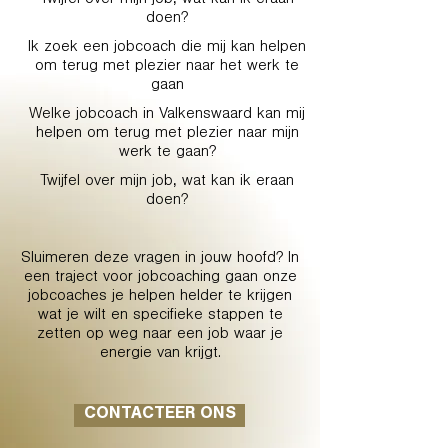
Twijfel over mijn job, wat kan ik eraan
doen?
Ik zoek een jobcoach die mij kan helpen
om terug met plezier naar het werk te
gaan
Welke jobcoach in Valkenswaard kan mij
helpen om terug met plezier naar mijn
werk te gaan?
Twijfel over mijn job, wat kan ik eraan
doen?
Sluimeren deze vragen in jouw hoofd? In
een traject voor jobcoaching gaan onze
jobcoaches je helpen helder te krijgen
wat je wilt en specifieke stappen te
zetten op weg naar een job waar je
energie van krijgt.
CONTACTEER ONS