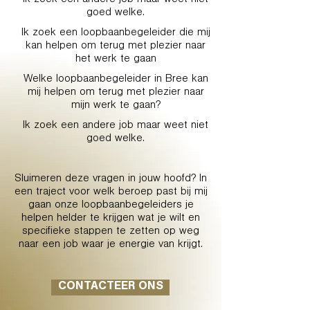
Ik zoek een andere job maar weet niet
goed welke.
Ik zoek een loopbaanbegeleider die mij
kan helpen om terug met plezier naar
het werk te gaan
Welke loopbaanbegeleider in Bree kan
mij helpen om terug met plezier naar
mijn werk te gaan?
Ik zoek een andere job maar weet niet
goed welke.
Sluimeren deze vragen in jouw hoofd? In
een traject voor welk beroep past bij mij
gaan onze loopbaanbegeleiders je
helpen helder te krijgen wat je wilt en
specifieke stappen te zetten op weg
naar een job waar je energie van krijgt.
CONTACTEER ONS