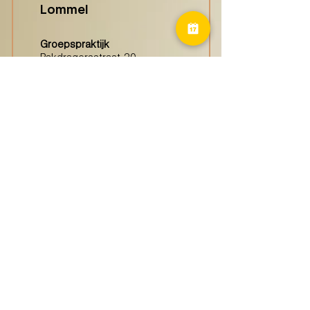
Lommel
Groepspraktijk
Pakdragersstraat 20
3920 Lommel
Haspengouw
(Borgloon)
Groepspraktijk
Tongersestraat 16,
3840 Borgloon
Diest
Groepspraktijk