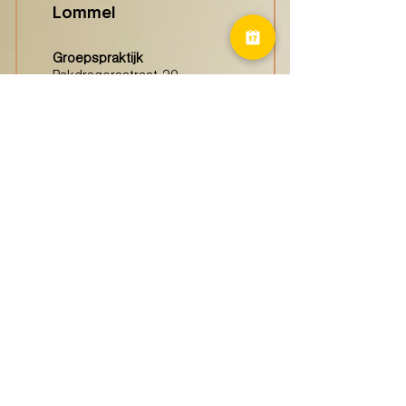
Lommel
Groepspraktijk
Pakdragersstraat 20
3920 Lommel
Haspengouw
(Borgloon)
Groepspraktijk
Tongersestraat 16,
3840 Borgloon
Diest
Groepspraktijk