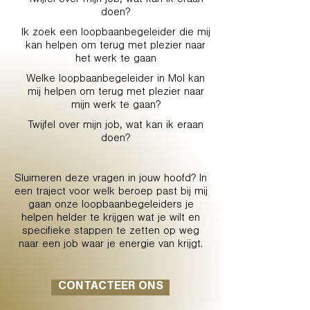
Twijfel over mijn job, wat kan ik eraan
doen?
Ik zoek een loopbaanbegeleider die mij
kan helpen om terug met plezier naar
het werk te gaan
Welke loopbaanbegeleider in Mol kan
mij helpen om terug met plezier naar
mijn werk te gaan?
Twijfel over mijn job, wat kan ik eraan
doen?
Sluimeren deze vragen in jouw hoofd? In
een traject voor welk beroep past bij mij
gaan onze loopbaanbegeleiders je
helpen helder te krijgen wat je wilt en
specifieke stappen te zetten op weg
naar een job waar je energie van krijgt.
CONTACTEER ONS