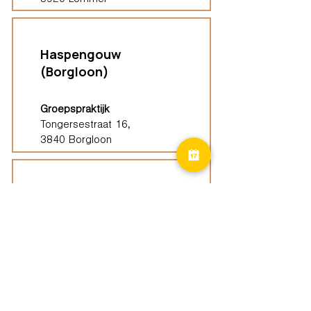
3920 Lommel
Haspengouw
(Borgloon)
Groepspraktijk
Tongersestraat 16,
3840 Borgloon
Diest
Groepspraktijk
Langenberg 46,
3294 Diest