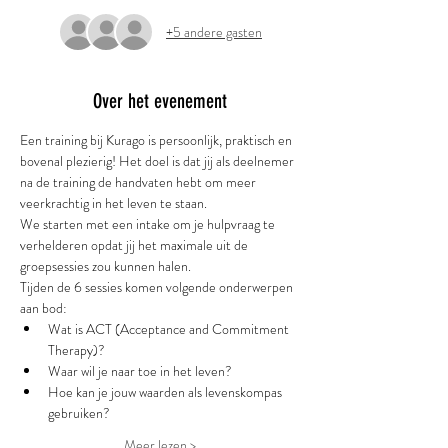
+5 andere gasten
Over het evenement
Een training bij Kurago is persoonlijk, praktisch en 
bovenal plezierig! Het doel is dat jij als deelnemer 
na de training de handvaten hebt om meer 
veerkrachtig in het leven te staan. 
We starten met een intake om je hulpvraag te 
verhelderen opdat jij het maximale uit de 
groepsessies zou kunnen halen. 
Tijden de 6 sessies komen volgende onderwerpen 
aan bod: 
Wat is ACT (Acceptance and Commitment 
Therapy)? 
Waar wil je naar toe in het leven? 
Hoe kan je jouw waarden als levenskompas 
gebruiken? 
Meer lezen >