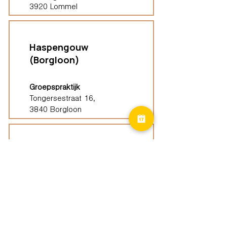
3920 Lommel
Haspengouw
(Borgloon)
Groepspraktijk
Tongersestraat 16,
3840 Borgloon
Diest
Groepspraktijk
Langenberg 46,
3294 Diest