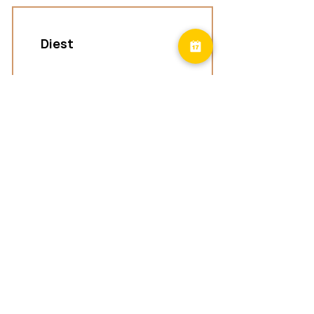
Diest
Groepspraktijk
Langenberg 46,
3294 Diest
Geel
Groepspraktijk
Eindhoutseweg 39B,
2440 Geel
Limburg