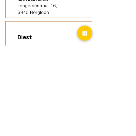
Tongersestraat 16,
3840 Borgloon
Diest
Groepspraktijk
Langenberg 46,
3294 Diest
Geel
Groepspraktijk
Eindhoutseweg 39B,
2440 Geel