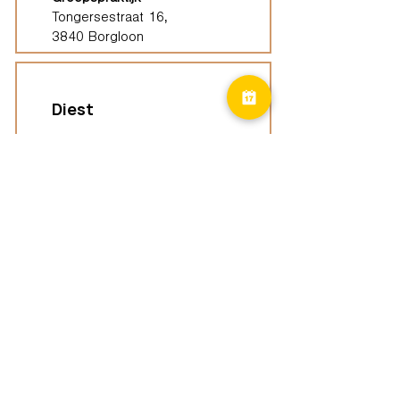
Tongersestraat 16,
3840 Borgloon
Diest
Groepspraktijk
Langenberg 46,
3294 Diest
Geel
Groepspraktijk
Eindhoutseweg 39B,
2440 Geel