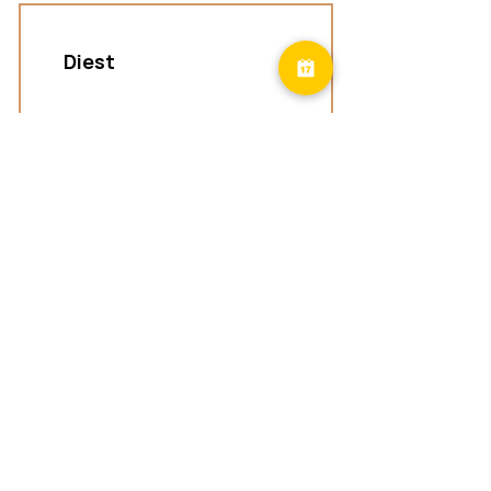
Diest
Groepspraktijk
Langenberg 46,
3294 Diest
Geel
Groepspraktijk
Eindhoutseweg 39B,
2440 Geel
Limburg