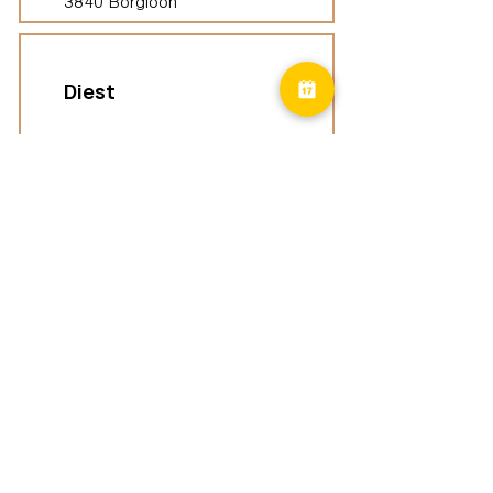
3840 Borgloon
Diest
Groepspraktijk
Langenberg 46,
3294 Diest
Geel
Groepspraktijk
Eindhoutseweg 39B,
2440 Geel
Limburg