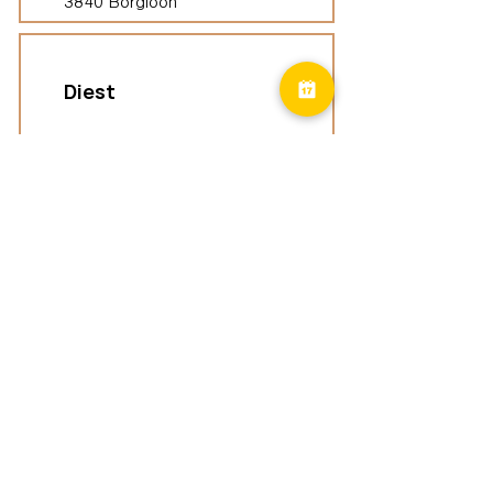
3840 Borgloon
Diest
Groepspraktijk
Langenberg 46,
3294 Diest
Geel
Groepspraktijk
Eindhoutseweg 39B,
2440 Geel
Limburg