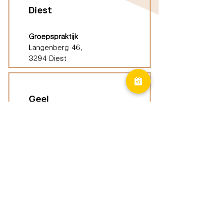
Diest
Groepspraktijk
Langenberg 46,
3294 Diest
Geel
Groepspraktijk
Eindhoutseweg 39B,
2440 Geel
Limburg
Vindplaatsen (ELP)