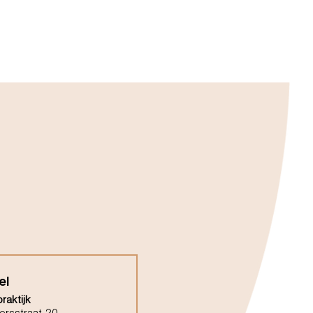
el
raktijk