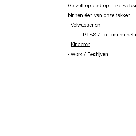
Ga zelf op pad op onze websit
binnen één van onze takken:
-
Volwassenen
- PTSS / Trauma na heft
-
Kinderen
-
Work / Bedrijven
Go to Homepage