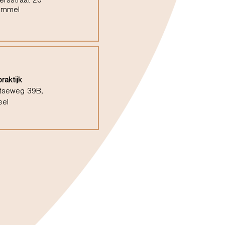
ersstraat 20
ommel
raktijk
tseweg 39B,
eel