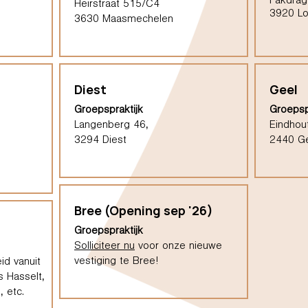
Pakdrag
Heirstraat 515/C4
3920 L
3630 Maasmechelen
Diest
Geel
Groepspraktijk
Groepsp
Langenberg 46,
Eindhou
3294 Diest
2440 G
Bree (Opening sep '26)
Groepspraktijk
Solliciteer nu
voor onze nieuwe
vestiging te Bree!
id vanuit
s Hasselt,
 etc.