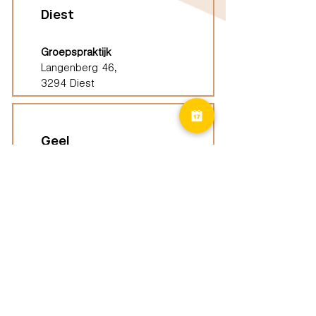
Diest
Groepspraktijk
Langenberg 46,
3294 Diest
Geel
Groepspraktijk
Eindhoutseweg 39B,
2440 Geel
Limburg
Vindplaatsen (ELP)