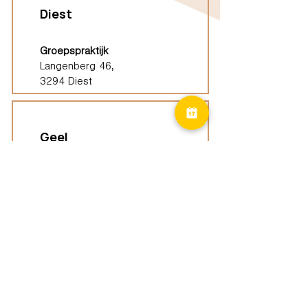
Diest
Groepspraktijk
Langenberg 46,
3294 Diest
Geel
Groepspraktijk
Eindhoutseweg 39B,
2440 Geel
Limburg
Vindplaatsen (ELP)