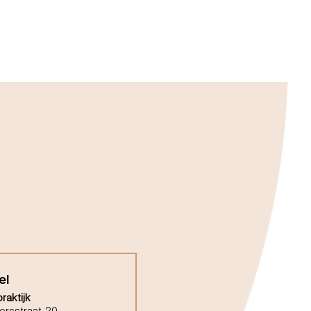
el
raktijk