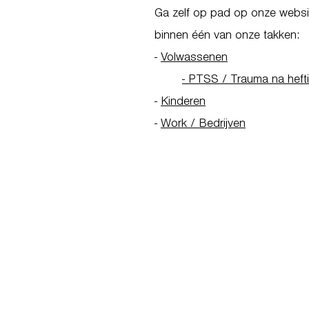
Ga zelf op pad op onze websit
binnen één van onze takken:
-
Volwassenen
- PTSS / Trauma na heft
-
Kinderen
-
Work / Bedrijven
Go to Homepage