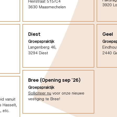
Pakdrag
Heirstraat 515/C4
3920 L
3630 Maasmechelen
Diest
Geel
Groepspraktijk
Groepsp
Langenberg 46,
Eindhou
3294 Diest
2440 G
Bree (Opening sep '26)
Groepspraktijk
Solliciteer nu
voor onze nieuwe
vestiging te Bree!
id vanuit
s Hasselt,
 etc.