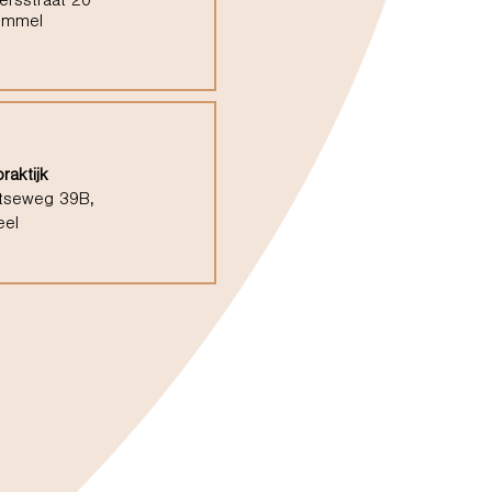
ersstraat 20
ommel
raktijk
tseweg 39B,
eel