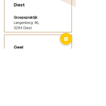
Diest
Groepspraktijk
Langenberg 46,
3294 Diest
Geel
Groepspraktijk
Eindhoutseweg 39B,
2440 Geel
Limburg
Vindplaatsen (ELP)