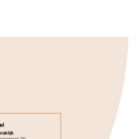
el
raktijk