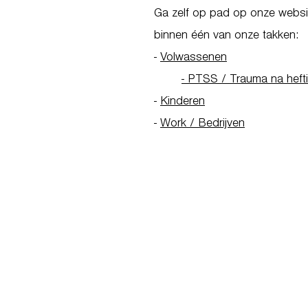
Ga zelf op pad op onze websit
binnen één van onze takken:
-
Volwassenen
- PTSS / Trauma na heft
-
Kinderen
-
Work / Bedrijven
Go to Homepage