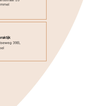
ersstraat 20
ommel
raktijk
tseweg 39B,
eel