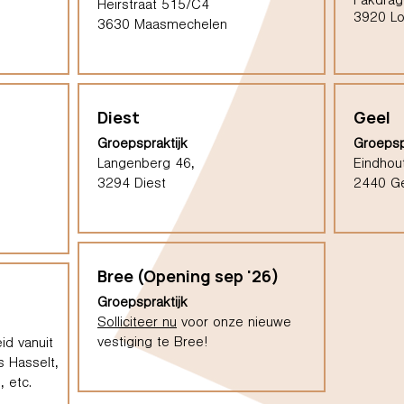
Pakdrag
Heirstraat 515/C4
3920 L
3630 Maasmechelen
Diest
Geel
Groepspraktijk
Groepsp
Langenberg 46,
Eindhou
3294 Diest
2440 G
Bree (Opening sep '26)
Groepspraktijk
Solliciteer nu
voor onze nieuwe
vestiging te Bree!
id vanuit
s Hasselt,
 etc.