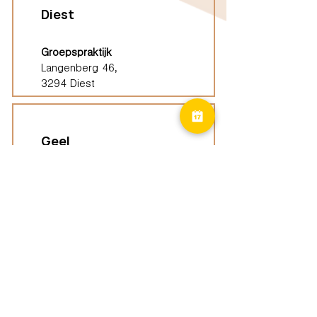
Diest
Groepspraktijk
Langenberg 46,
3294 Diest
Geel
Groepspraktijk
Eindhoutseweg 39B,
2440 Geel
Limburg
Vindplaatsen (ELP)