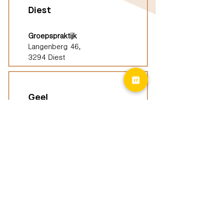
Diest
Groepspraktijk
Langenberg 46,
3294 Diest
Geel
Groepspraktijk
Eindhoutseweg 39B,
2440 Geel
Limburg
Vindplaatsen (ELP)