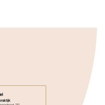
el
raktijk