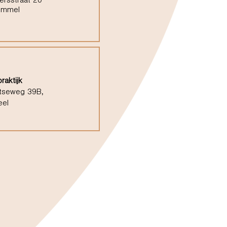
ersstraat 20
ommel
raktijk
tseweg 39B,
eel