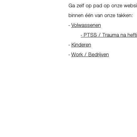
Ga zelf op pad op onze websit
binnen één van onze takken:
-
Volwassenen
- PTSS / Trauma na heft
-
Kinderen
-
Work / Bedrijven
Go to Homepage