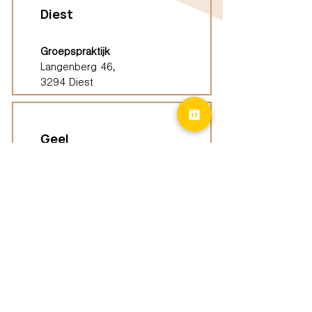
Diest
Groepspraktijk
Langenberg 46,
3294 Diest
Geel
Groepspraktijk
Eindhoutseweg 39B,
2440 Geel
Limburg
Vindplaatsen (ELP)