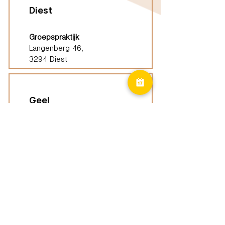
Diest
Groepspraktijk
Langenberg 46,
3294 Diest
Geel
Groepspraktijk
Eindhoutseweg 39B,
2440 Geel
Limburg
Vindplaatsen (ELP)