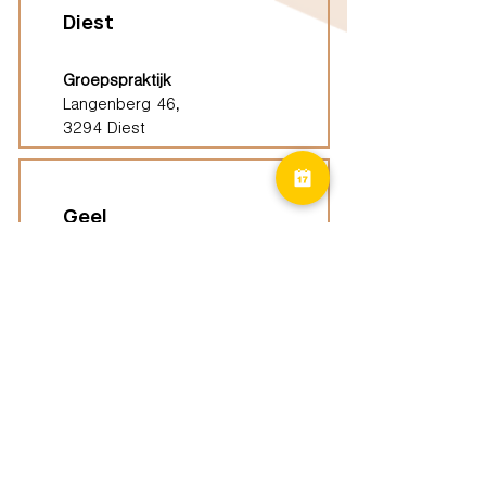
Diest
Groepspraktijk
Langenberg 46,
3294 Diest
Geel
Groepspraktijk
Eindhoutseweg 39B,
2440 Geel
Limburg
Vindplaatsen (ELP)