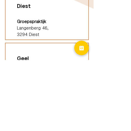
Diest
Groepspraktijk
Langenberg 46,
3294 Diest
Geel
Groepspraktijk
Eindhoutseweg 39B,
2440 Geel
Limburg
Vindplaatsen (ELP)