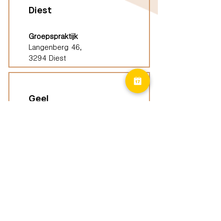
Diest
Groepspraktijk
Langenberg 46,
3294 Diest
Geel
Groepspraktijk
Eindhoutseweg 39B,
2440 Geel
Limburg
Vindplaatsen (ELP)