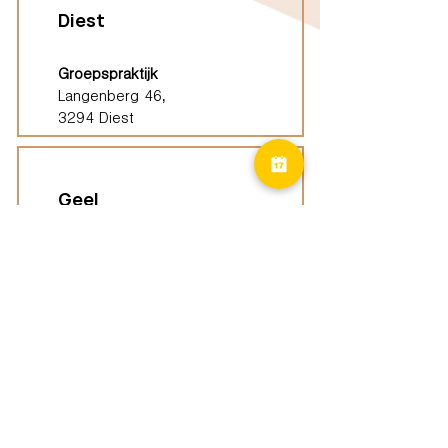
Diest
Groepspraktijk
Langenberg 46,
3294 Diest
Geel
Groepspraktijk
Eindhoutseweg 39B,
2440 Geel
Limburg
Vindplaatsen (ELP)