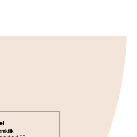
el
raktijk