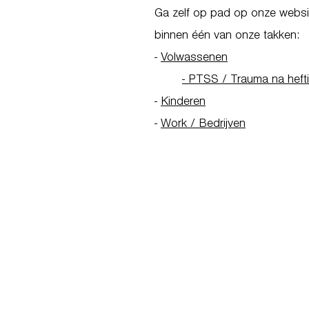
Ga zelf op pad op onze websit
binnen één van onze takken:
-
Volwassenen
- PTSS / Trauma na heft
-
Kinderen
-
Work / Bedrijven
Go to Homepage