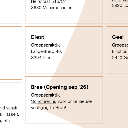
Pakdrag
Heirstraat 515/C4
3920 L
3630 Maasmechelen
Diest
Geel
Groepspraktijk
Groepsp
Langenberg 46,
Eindhou
3294 Diest
2440 G
Bree (Opening sep '26)
Groepspraktijk
Solliciteer nu
voor onze nieuwe
vestiging te Bree!
id vanuit
s Hasselt,
, etc.