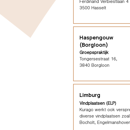
Ferdinand Verbiestlaan 4
3500 Hasselt
Haspengouw
(Borgloon)
Groepspraktijk
Tongersestraat 16,
3840 Borgloon
Limburg
Vindplaatsen (ELP)
Kurago werkt ook verspre
diverse vindplaatsen zoal
Bocholt, Engelmanshoven