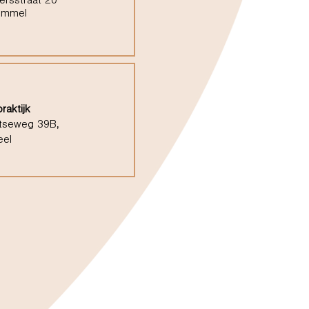
ersstraat 20
ommel
raktijk
tseweg 39B,
eel