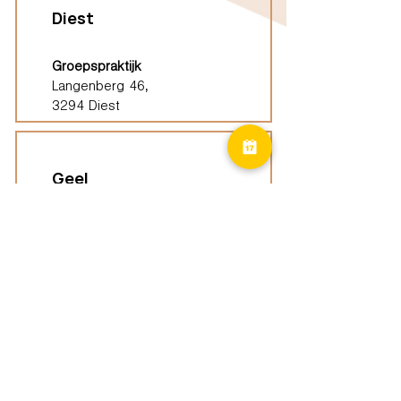
Diest
Groepspraktijk
Langenberg 46,
3294 Diest
Geel
Groepspraktijk
Eindhoutseweg 39B,
2440 Geel
Limburg
Vindplaatsen (ELP)