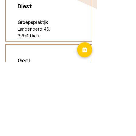
Diest
Groepspraktijk
Langenberg 46,
3294 Diest
Geel
Groepspraktijk
Eindhoutseweg 39B,
2440 Geel
Limburg
Vindplaatsen (ELP)