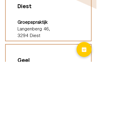
Diest
Groepspraktijk
Langenberg 46,
3294 Diest
Geel
Groepspraktijk
Eindhoutseweg 39B,
2440 Geel
Limburg
Vindplaatsen (ELP)