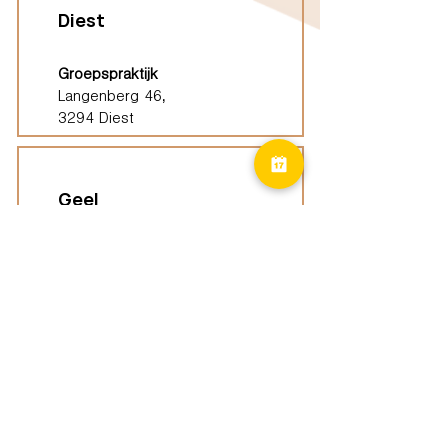
Diest
Groepspraktijk
Langenberg 46,
3294 Diest
Geel
Groepspraktijk
Eindhoutseweg 39B,
2440 Geel
Limburg
Vindplaatsen (ELP)