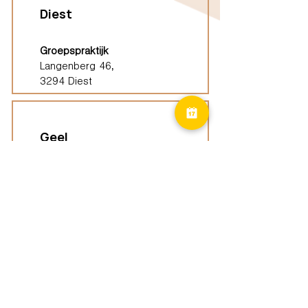
Diest
Groepspraktijk
Langenberg 46,
3294 Diest
Geel
Groepspraktijk
Eindhoutseweg 39B,
2440 Geel
Limburg
Vindplaatsen (ELP)