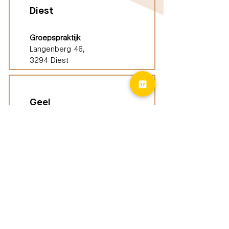
Diest
Groepspraktijk
Langenberg 46,
3294 Diest
Geel
Groepspraktijk
Eindhoutseweg 39B,
2440 Geel
Limburg
Vindplaatsen (ELP)