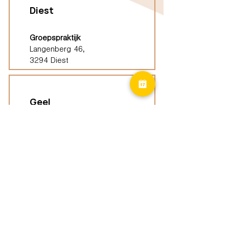
Diest
Groepspraktijk
Langenberg 46,
3294 Diest
Geel
Groepspraktijk
Eindhoutseweg 39B,
2440 Geel
Limburg
Vindplaatsen (ELP)