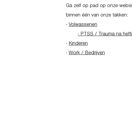
Ga zelf op pad op onze websit
binnen één van onze takken:
-
Volwassenen
- PTSS / Trauma na heft
-
Kinderen
-
Work / Bedrijven
Go to Homepage