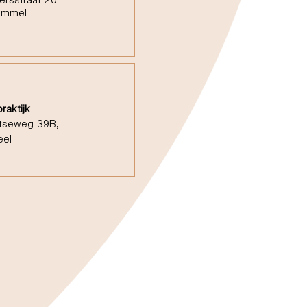
ersstraat 20
ommel
raktijk
tseweg 39B,
eel