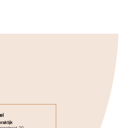
el
raktijk