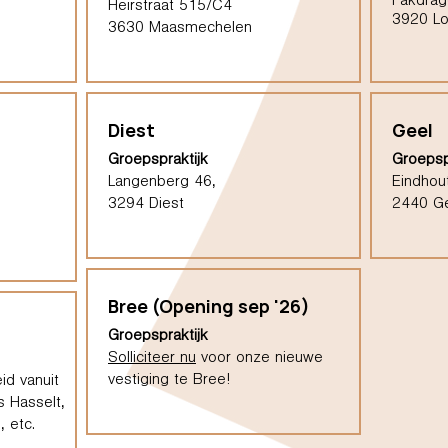
Pakdrag
Heirstraat 515/C4
3920 L
3630 Maasmechelen
Diest
Geel
Groepspraktijk
Groepsp
Langenberg 46,
Eindhou
3294 Diest
2440 G
Bree (Opening sep '26)
Groepspraktijk
Solliciteer nu
voor onze nieuwe
vestiging te Bree!
id vanuit
s Hasselt,
 etc.