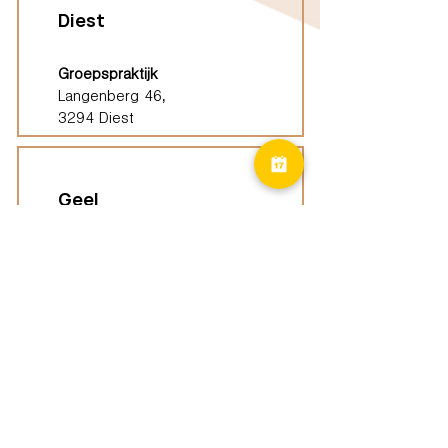
Diest
Groepspraktijk
Langenberg 46,
3294 Diest
Geel
Groepspraktijk
Eindhoutseweg 39B,
2440 Geel
Limburg
Vindplaatsen (ELP)