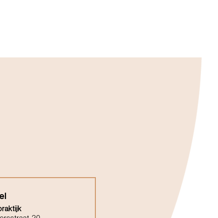
el
raktijk