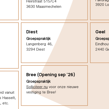
Pakdrag
Heirstraat 515/C4
3920 L
3630 Maasmechelen
Diest
Geel
Groepspraktijk
Groepsp
Langenberg 46,
Eindhou
3294 Diest
2440 G
Bree (Opening sep '26)
Groepspraktijk
Solliciteer nu
voor onze nieuwe
vestiging te Bree!
id vanuit
s Hasselt,
 etc.