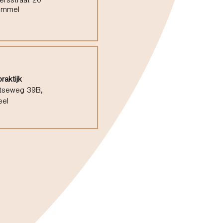
ersstraat 20
ommel
raktijk
tseweg 39B,
eel