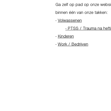
Ga zelf op pad op onze websit
binnen één van onze takken:
-
Volwassenen
- PTSS / Trauma na heft
-
Kinderen
-
Work / Bedrijven
Go to Homepage