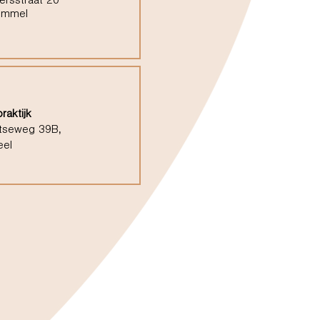
ersstraat 20
ommel
raktijk
tseweg 39B,
eel