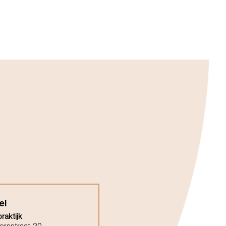
el
raktijk