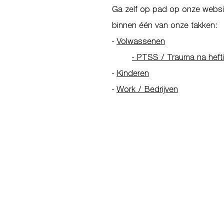
Ga zelf op pad op onze websit
binnen één van onze takken:
-
Volwassenen
- PTSS / Trauma na heft
-
Kinderen
-
Work / Bedrijven
Go to Homepage