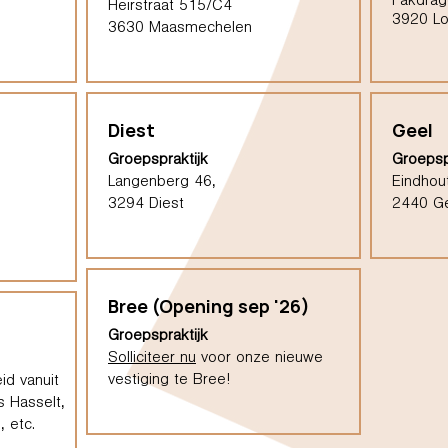
Pakdrag
Heirstraat 515/C4
3920 L
3630 Maasmechelen
Diest
Geel
Groepspraktijk
Groepsp
Langenberg 46,
Eindhou
3294 Diest
2440 G
Bree (Opening sep '26)
Groepspraktijk
Solliciteer nu
voor onze nieuwe
vestiging te Bree!
id vanuit
s Hasselt,
 etc.