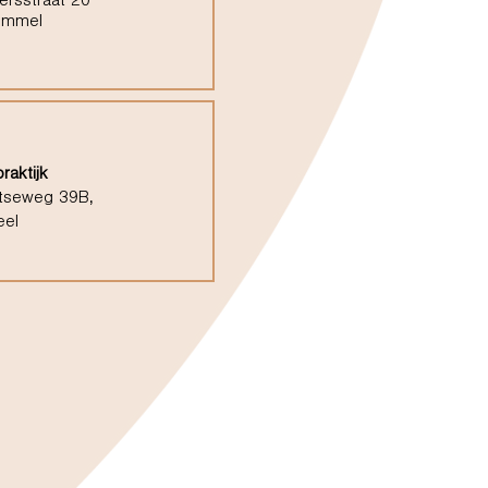
ersstraat 20
ommel
raktijk
tseweg 39B,
eel