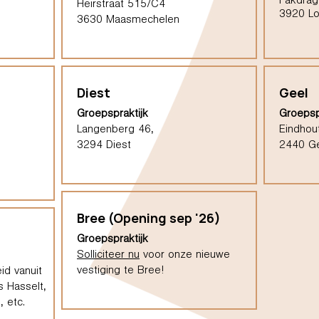
Pakdrag
Heirstraat 515/C4
3920 L
3630 Maasmechelen
Diest
Geel
Groepspraktijk
Groepsp
Langenberg 46,
Eindhou
3294 Diest
2440 G
Bree (Opening sep '26)
Groepspraktijk
Solliciteer nu
voor onze nieuwe
vestiging te Bree!
id vanuit
s Hasselt,
 etc.