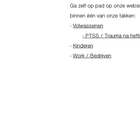
Ga zelf op pad op onze websit
binnen één van onze takken:
-
Volwassenen
- PTSS / Trauma na heft
-
Kinderen
-
Work / Bedrijven
Go to Homepage