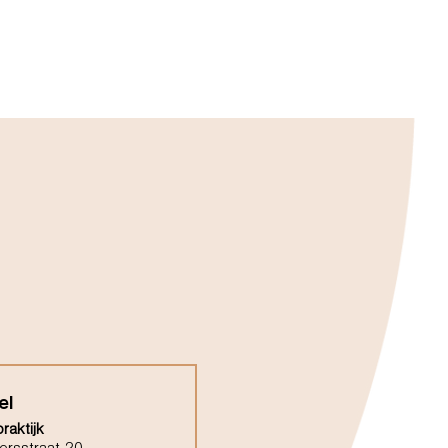
el
raktijk