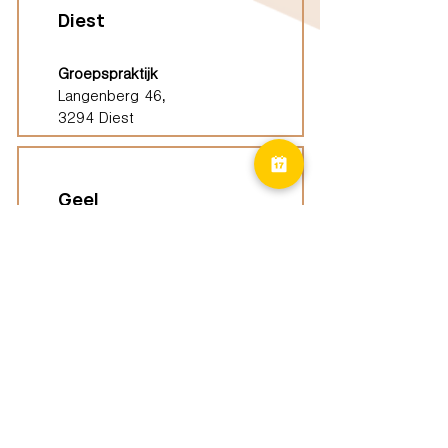
Diest
Groepspraktijk
Langenberg 46,
3294 Diest
Geel
Groepspraktijk
Eindhoutseweg 39B,
2440 Geel
Limburg
Vindplaatsen (ELP)