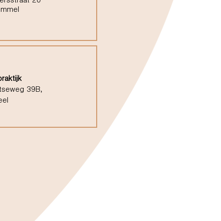
ersstraat 20
ommel
raktijk
tseweg 39B,
eel