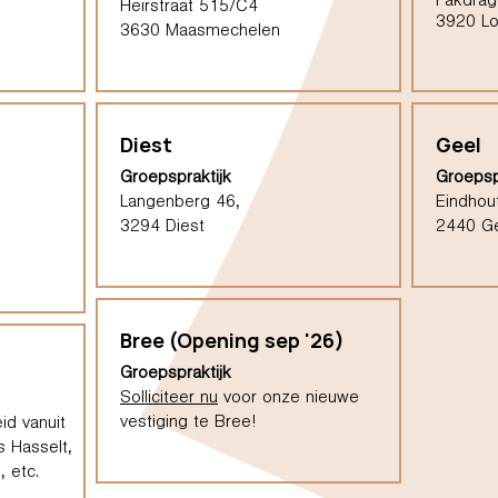
Pakdrag
Heirstraat 515/C4
3920 L
3630 Maasmechelen
Diest
Geel
Groepspraktijk
Groepsp
Langenberg 46,
Eindhou
3294 Diest
2440 G
Bree (Opening sep '26)
Groepspraktijk
Solliciteer nu
voor onze nieuwe
vestiging te Bree!
id vanuit
s Hasselt,
 etc.