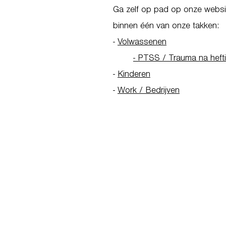
Ga zelf op pad op onze websit
binnen één van onze takken:
-
Volwassenen
- PTSS / Trauma na heft
-
Kinderen
-
Work / Bedrijven
Go to Homepage