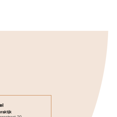
el
raktijk