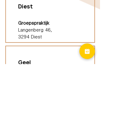
Diest
Groepspraktijk
Langenberg 46,
3294 Diest
Geel
Groepspraktijk
Eindhoutseweg 39B,
2440 Geel
Limburg
Vindplaatsen (ELP)