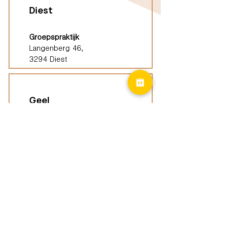
Diest
Groepspraktijk
Langenberg 46,
3294 Diest
Geel
Groepspraktijk
Eindhoutseweg 39B,
2440 Geel
Limburg
Vindplaatsen (ELP)