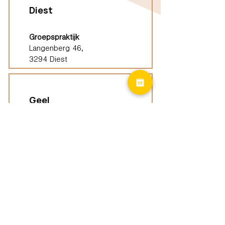
Diest
Groepspraktijk
Langenberg 46,
3294 Diest
Geel
Groepspraktijk
Eindhoutseweg 39B,
2440 Geel
Limburg
Vindplaatsen (ELP)