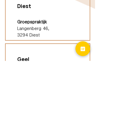
Diest
Groepspraktijk
Langenberg 46,
3294 Diest
Geel
Groepspraktijk
Eindhoutseweg 39B,
2440 Geel
Limburg
Vindplaatsen (ELP)