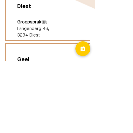
Diest
Groepspraktijk
Langenberg 46,
3294 Diest
Geel
Groepspraktijk
Eindhoutseweg 39B,
2440 Geel
Limburg
Vindplaatsen (ELP)