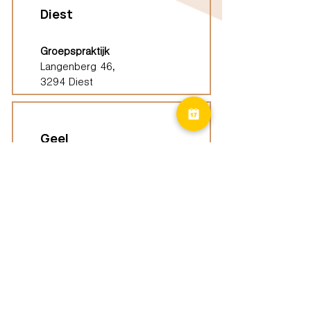
Diest
Groepspraktijk
Langenberg 46,
3294 Diest
Geel
Groepspraktijk
Eindhoutseweg 39B,
2440 Geel
Limburg
Vindplaatsen (ELP)